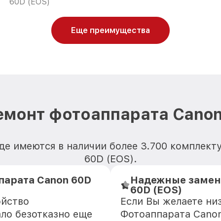
60D (EOS)
Еще преимущества
емонт фотоаппарата Canon
е имеются в наличии более 3.700 комплек
60D (EOS).
парата Canon 60D
Надежные замен
60D (EOS)
ойство
Если Вы желаете ни
ло безотказно еще
Фотоаппарата Canon