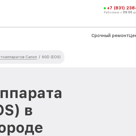
+7 (831) 238
Работаем с
09:00
д
Срочный ремонт
Це
тоаппаратов Canon
/
60D (EOS)
аппарата
OS) в
ороде