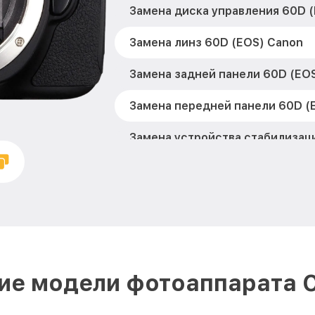
Замена диска управления 60D 
Замена линз 60D (EOS) Canon
Замена задней панели 60D (EO
Замена передней панели 60D (
Замена устройства стабилизац
Canon
Замена фокусировочного экран
Canon
Замена дисплея (экрана) 60D (
Замена корпуса 60D (EOS) Can
ие модели фотоаппарата 
Замена CCD/CMOS матрицы 60D